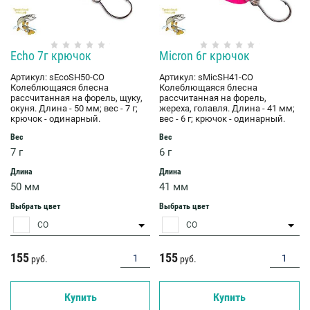
Echo 7г крючок
Micron 6г крючок
Артикул:
sEcoSH50-CO
Артикул:
sMicSH41-CO
Колеблющаяся блесна
Колеблющаяся блесна
рассчитанная на форель, щуку,
рассчитанная на форель,
окуня. Длина - 50 мм; вес - 7 г;
жереха, голавля. Длина - 41 мм;
крючок - одинарный.
вес - 6 г; крючок - одинарный.
Вес
Вес
7 г
6 г
Длина
Длина
50 мм
41 мм
Выбрать цвет
Выбрать цвет
CO
CO
155
155
руб.
руб.
Купить
Купить