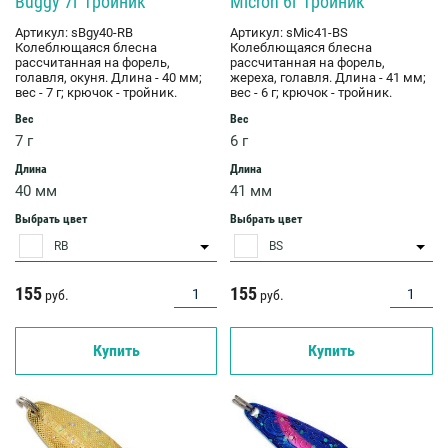
Buggy 7г тройник
Micron 6г тройник
Артикул:
sBgy40-RB
Артикул:
sMic41-BS
Колеблющаяся блесна
Колеблющаяся блесна
рассчитанная на форель,
рассчитанная на форель,
голавля, окуня. Длина - 40 мм;
жереха, голавля. Длина - 41 мм;
вес - 7 г; крючок - тройник.
вес - 6 г; крючок - тройник.
Вес
Вес
7 г
6 г
Длина
Длина
40 мм
41 мм
Выбрать цвет
Выбрать цвет
RB
BS
155
155
руб.
руб.
Купить
Купить