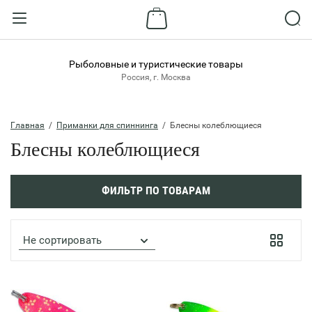
Назад
ВХОД В КАБИНЕТ
Рыболовные и туристические товары
Россия, г. Москва
Логин:
Главная
  /  
Приманки для спиннинга
  /  Блесны колеблющиеся
Блесны колеблющиеся
Пароль:
ФИЛЬТР ПО ТОВАРАМ
Забыли пароль?
ВОЙТИ
Не сортировать
Регистрация