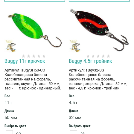
Buggy 11г крючок
Buggy 4.5г тройник
Артикул:
sBgySH50-CO
Артикул:
sBgy32-BS
Колеблющаяся блесна
Колеблющаяся блесна
рассчитанная на форель,
рассчитанная на форель,
голавля, окуня. Длина - 50 мм;
голавля, жереха. Длина - 32 мм;
вес - 11 г; крючок - одинарный.
вес - 4,5 г; крючок - тройник.
Вес
Вес
11 г
4.5 г
Длина
Длина
50 мм
32 мм
Выбрать цвет
Выбрать цвет
CO
BS