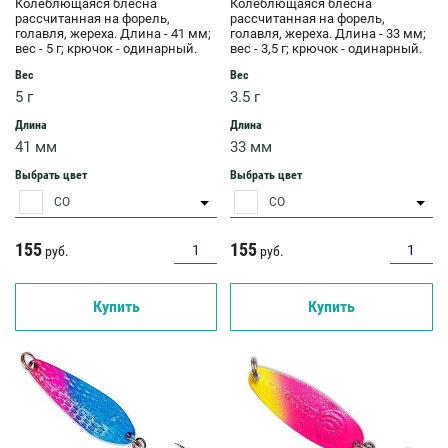
Колеблющаяся блесна
Колеблющаяся блесна
рассчитанная на форель,
рассчитанная на форель,
голавля, жереха. Длина - 41 мм;
голавля, жереха. Длина - 33 мм;
вес - 5 г; крючок - одинарный.
вес - 3,5 г; крючок - одинарный.
Вес
Вес
5 г
3.5 г
Длина
Длина
41 мм
33 мм
Выбрать цвет
Выбрать цвет
CO
CO
155
155
руб.
руб.
Купить
Купить