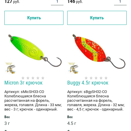
127
146
руб.
руб.
Купить
Купить
Micron 3г крючок
Buggy 4.5г крючок
Артикул:
sMicSH33-CO
Артикул:
sBgySH32-CO
Колеблющаяся блесна
Колеблющаяся блесна
рассчитанная на форель,
рассчитанная на форель,
жереха, голавля. Длина - 33 мм;
голавля, жереха. Длина - 32 мм;
вес - 3 г; крючок - одинарный.
вес - 4,5 г; крючок - одинарный.
Вес
Вес
3 г
4.5 г