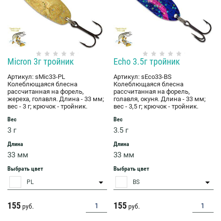
Micron 3г тройник
Echo 3.5г тройник
Артикул:
sMic33-PL
Артикул:
sEco33-BS
Колеблющаяся блесна
Колеблющаяся блесна
рассчитанная на форель,
рассчитанная на форель,
жереха, голавля. Длина - 33 мм;
голавля, окуня. Длина - 33 мм;
вес - 3 г; крючок - тройник.
вес - 3,5 г; крючок - тройник.
Вес
Вес
3 г
3.5 г
Длина
Длина
33 мм
33 мм
Выбрать цвет
Выбрать цвет
PL
BS
155
155
руб.
руб.