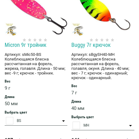
Micron 9г тройник
Buggy 7г крючок
Артикул:
sMic50-BS
Артикул:
sBgySH40-MH
Колеблющаяся блесна
Колеблющаяся блесна
рассчитанная на форель,
рассчитанная на форель,
жереха, голавля. Длина - 50 мм;
голавля, окуня. Длина - 40 мм;
вес -9 г; крючок - тройник.
вес - 7 г; крючок - одинарный;
крючок - одинарный.
Вес
Вес
9 г
7 г
Длина
Длина
50 мм
40 мм
Выбрать цвет
Выбрать цвет
BS
MH