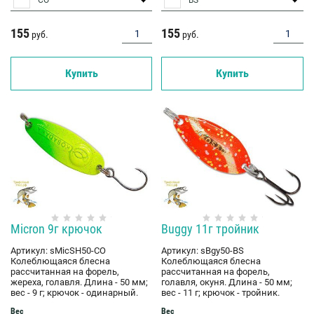
155
155
руб.
руб.
Купить
Купить
Micron 9г крючок
Buggy 11г тройник
Артикул:
sMicSH50-CO
Артикул:
sBgy50-BS
Колеблющаяся блесна
Колеблющаяся блесна
рассчитанная на форель,
рассчитанная на форель,
жереха, голавля. Длина - 50 мм;
голавля, окуня. Длина - 50 мм;
вес - 9 г; крючок - одинарный.
вес - 11 г; крючок - тройник.
Вес
Вес