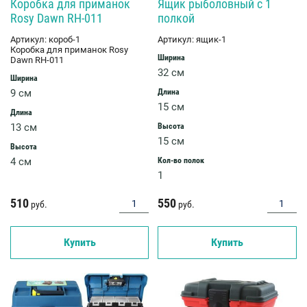
Коробка для приманок
Ящик рыболовный с 1
Rosy Dawn RH-011
полкой
Артикул:
короб-1
Артикул:
ящик-1
Коробка для приманок Rosy
Ширина
Dawn RH-011
32 см
Ширина
9 см
Длина
15 см
Длина
13 см
Высота
15 см
Высота
4 см
Кол-во полок
1
510
550
руб.
руб.
Купить
Купить