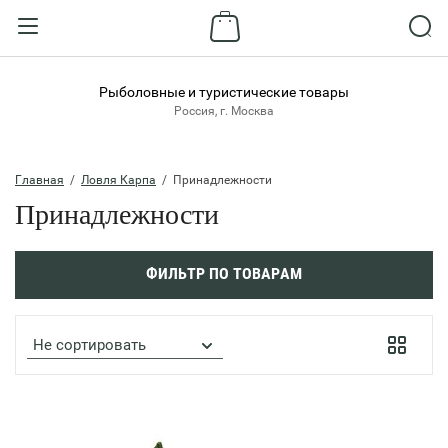
Назад
ВХОД В КАБИНЕТ
Рыболовные и туристические товары
Россия, г. Москва
Логин:
Главная
  /  
Ловля Карпа
  /  Принадлежности
Принадлежности
Пароль:
ФИЛЬТР ПО ТОВАРАМ
Забыли пароль?
ВОЙТИ
Не сортировать
Регистрация