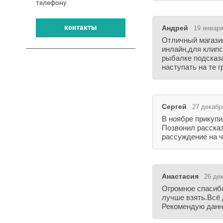
телефону
контакты
Андрей
19 января
Отличный магазин
инлайн,для клипс
рыбалке подсказа
наступать на те 
Сергей
27 декабр
В ноябре прикупи
Позвонил рассказ
рассуждение на ч
Анастасия
26 дек
Огромное спасибо
лучше взять.Всё 
Рекомендую данны