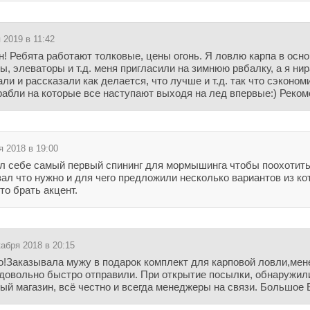
 2019 в 11:42
! Ребята работают толковые, цены огонь. Я ловлю карпа в осно
ы, элеваторы и т.д. меня пригласили на зимнюю рвбалку, а я ни
ли и рассказали как делается, что лучше и т.д. так что сэконом
грабли на которые все наступают выходя на лед впервые:) Реком
я 2018 в 19:00
л себе самый первый спининг для мормышинга чтобы поохотитьс
ал что нужно и для чего предложили несколько вариантов из к
то брать акцент.
абря 2018 в 20:15
!Заказывала мужу в подарок комплект для карповой ловли,мен
довольно быстро отправили. При открытие посылки, обнаружили
й магазин, всё честно и всегда менеджеры на связи. Большое В