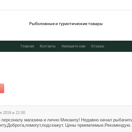
Рыболовные и туристические товары
Главная
Контакты
Напишите нам
Отзывы
я 2019 в 22:00
персоналу магазина и лично Михаилу! Недавно начал рыбачить
нту.Доброта,помогут,подскажут. Цены приемлемые.Рекомендую.