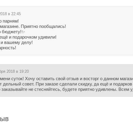
018 в 22:45
о парням!
магазине. Приятно пообщались!
о бюджету!✨
 ещё и подарочком удивили!
 и вашему делу!
арность!
бря 2018 в 19:20
мени суток! Хочу оставить свой отзыв и восторг о данном мага
 дельный совет. При заказе сделали скидку, да ещё и подарко
то заказывайте не стесняйтесь, будете приятно удивлены. Всем 
зыв