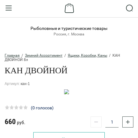
Назад
ВХОД В КАБИНЕТ
Рыболовные и туристические товары
Россия, г. Москва
Логин:
Главная
  /  
Зимний Ассортимент
  /  
Ящики, Коробки, Каны
  /  КАН 
ДВОЙНОЙ 8л
КАН ДВОЙНОЙ
Пароль:
Артикул:
кан-1
Забыли пароль?
ВОЙТИ
(0 голосов)
Регистрация
660
−
+
руб.