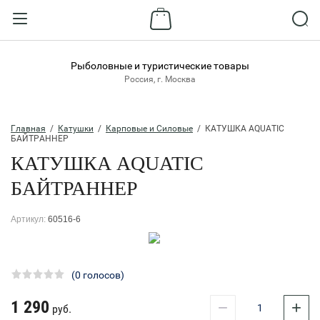
Назад
ВХОД В КАБИНЕТ
Рыболовные и туристические товары
Россия, г. Москва
Логин:
Главная
  /  
Катушки
  /  
Карповые и Силовые
  /  КАТУШКА AQUATIC 
БАЙТРАННЕР
КАТУШКА AQUATIC
Пароль:
БАЙТРАННЕР
Забыли пароль?
Артикул:
60516-6
ВОЙТИ
Регистрация
(0 голосов)
1 290
−
+
руб.