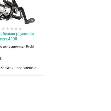
а безынерционная
asys 4000
безынерционная Ryobi
б.
бавить к сравнению