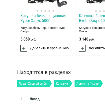
Катушка безынерционная
Катушка безы
Ryobi Oasys 5000
Ryobi Oasys 6
Катушка безынерционная Ryobi
Катушка безынер
Oasys
Oasys
3 050
3 140
руб.
руб.
Добавить к сравнению
Добавить
Находится в разделах
Ловля Хищной рыбы
Катушки
Ловля на Фидер
Назад