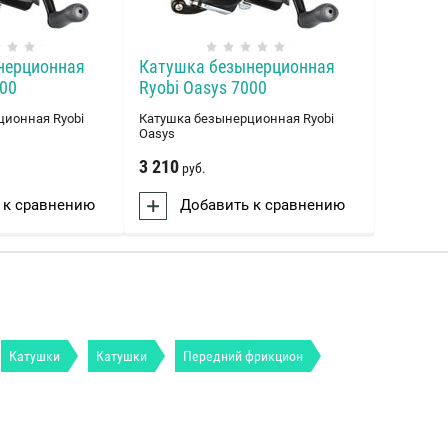
нерционная
Катушка безынерционная
000
Ryobi Oasys 7000
ционная Ryobi
Катушка безынерционная Ryobi
Oasys
3 210
руб.
 к сравнению
Добавить к сравнению
Катушки
Катушки
Передний фрикцион