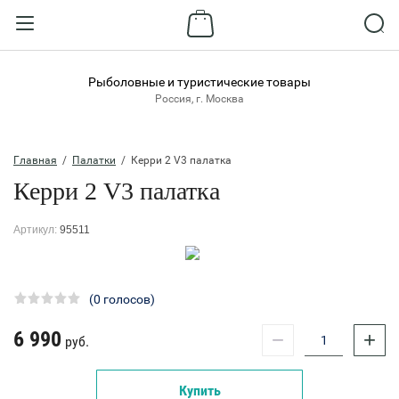
Назад
ВХОД В КАБИНЕТ
Рыболовные и туристические товары
Россия, г. Москва
Логин:
Главная
  /  
Палатки
  /  Керри 2 V3 палатка
Керри 2 V3 палатка
Пароль:
Артикул:
95511
Забыли пароль?
ВОЙТИ
(0 голосов)
6 990
−
+
Регистрация
руб.
Купить