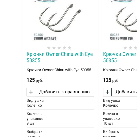
Крючки Оwner Chinu with Eye
Крючки Оwner 
50355
50355
Крючки Оwner Chinu with Eye 50355
Крючки Оwner Chin
125
125
руб.
руб.
Добавить к сравнению
Добавить
Вид ушка
Вид ушка
Колечко
Колечко
Кол-во в
Кол-во в
упаковке
упаковке
9 шт
10 шт
Выбрать
Выбрать
размер
размер