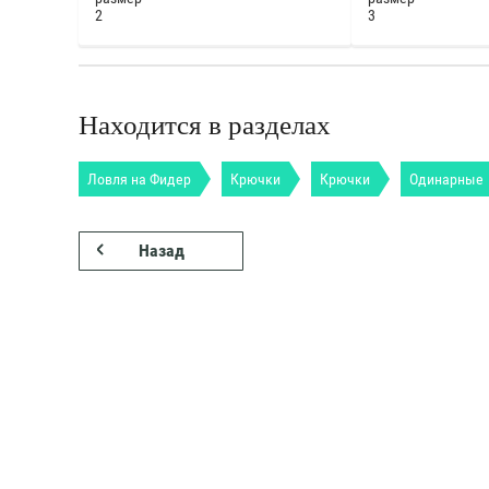
2
3
Находится в разделах
Ловля на Фидер
Крючки
Крючки
Одинарные
Назад