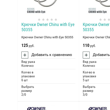
Крючки Оwner Chinu with Eye
Крючки Оwner 
50355
50355
Крючки Оwner Chinu with Eye 50355
Крючки Оwner Chin
125
110
руб.
руб.
Добавить к сравнению
Добавить
Вид ушка
Вид ушка
Колечко
Колечко
Кол-во в
Кол-во в
упаковке
упаковке
6 шт
5 шт
Выбрать
Выбрать
размер
размер
2/0
3/0