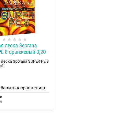
я леска Scorana
E 8 оранжевый 0,20
 леска Scorana SUPER PE 8
ый
бавить к сравнению
ки
я