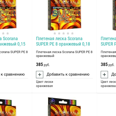
а Scorana
Плетеная леска Scorana
Плетена
анжевый 0,15
SUPER PE 8 оранжевый 0,18
SUPER P
corana SUPER PE 8
Плетеная леска Scorana SUPER PE 8
Плетеная
оранжевый
оранжев
385
385
руб.
руб.
 к сравнению
Добавить к сравнению
До
Цвет лески
Цвет лес
оранжевая
оранжева