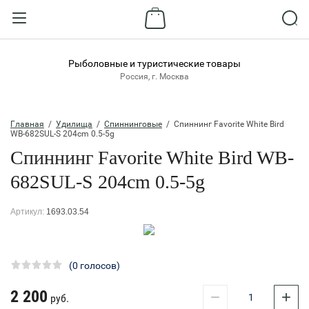
Назад
ВХОД В КАБИНЕТ
Рыболовные и туристические товары
Россия, г. Москва
Логин:
Главная
  /  
Удилища
  /  
Спиннинговые
  /  Спиннинг Favorite White Bird 
WB-682SUL-S 204cm 0.5-5g
Спиннинг Favorite White Bird WB-
Пароль:
682SUL-S 204cm 0.5-5g
Забыли пароль?
Артикул:
1693.03.54
ВОЙТИ
Регистрация
(0 голосов)
2 200
−
+
руб.