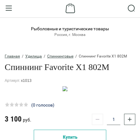
Назад
ВХОД В КАБИНЕТ
Рыболовные и туристические товары
Россия, г. Москва
Логин:
Главная
  /  
Удилища
  /  
Спиннинговые
  /  Спиннинг Favorite X1 802M
Спиннинг Favorite X1 802M
Пароль:
Артикул:
x1013
Забыли пароль?
ВОЙТИ
(0 голосов)
3 100
−
+
Регистрация
руб.
Купить