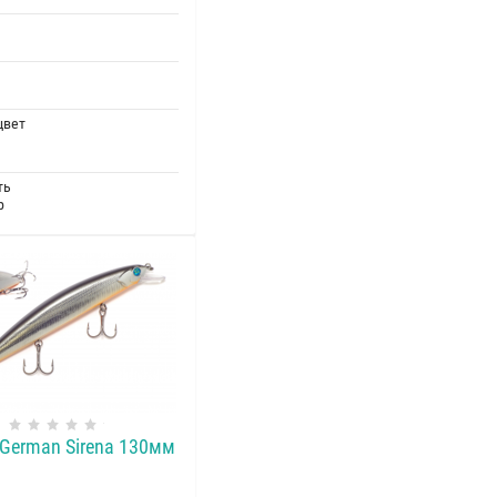
цвет
ть
р
German Sirena 130мм