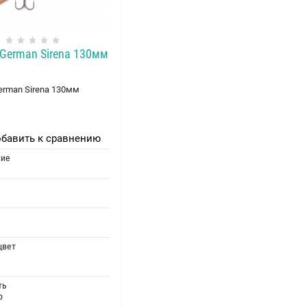
German Sirena 130мм
erman Sirena 130мм
бавить к сравнению
ние
цвет
ть
р