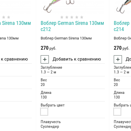
 Sirena 130мм
Воблер German Sirena 130мм
Воблер 
c212
c214
rena 130мм
Воблер German Sirena 130мм
Воблер G
270
270
руб.
руб.
 к сравнению
Добавить к сравнению
До
Заглубление
Заглубле
1.3 — 2 м
1.3 — 2 м
Вес
Вес
20
20
Длина
Длина
130
130
Выбрать цвет
Выбрать 
Плавучесть
Плавучес
Суспендер
Суспенде