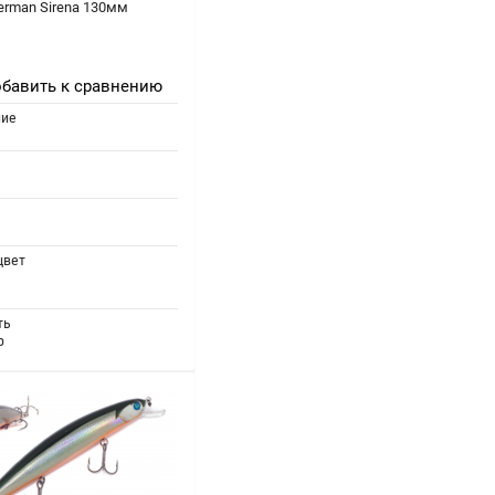
erman Sirena 130мм
бавить к сравнению
ние
цвет
ть
р