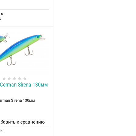
ть
р
German Sirena 130мм
erman Sirena 130мм
бавить к сравнению
ние