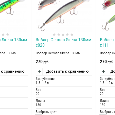
 Sirena 130мм
Воблер German Sirena 130мм
Воблер 
c020
c111
rena 130мм
Воблер German Sirena 130мм
Воблер G
270
270
руб.
руб.
 к сравнению
Добавить к сравнению
До
Заглубление
Заглубле
1.3 — 2 м
1.3 — 2 м
Вес
Вес
20
20
Длина
Длина
130
130
Выбрать цвет
Выбрать 