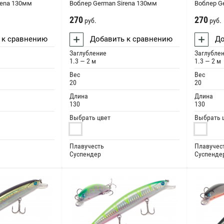
rena 130мм
Воблер German Sirena 130мм
Воблер G
270
270
руб.
руб.
 к сравнению
Добавить к сравнению
До
Заглубление
Заглубле
1.3 — 2 м
1.3 — 2 м
Вес
Вес
20
20
Длина
Длина
130
130
Выбрать цвет
Выбрать 
Плавучесть
Плавучес
Суспендер
Суспенде