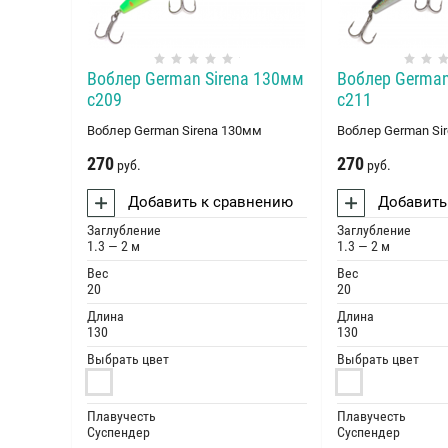
Воблер German Sirena 130мм
Воблер German
c209
c211
Воблер German Sirena 130мм
Воблер German Si
270
270
руб.
руб.
Добавить к сравнению
Добавить
Заглубление
Заглубление
1.3 — 2 м
1.3 — 2 м
Вес
Вес
20
20
Длина
Длина
130
130
Выбрать цвет
Выбрать цвет
Плавучесть
Плавучесть
Суспендер
Суспендер