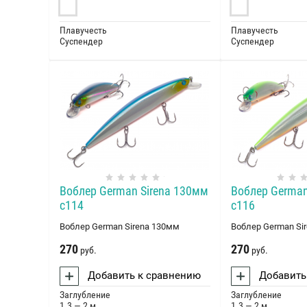
Плавучесть
Плавучесть
Суспендер
Суспендер
Воблер German Sirena 130мм
Воблер German
c114
c116
Воблер German Sirena 130мм
Воблер German Si
270
270
руб.
руб.
Добавить к сравнению
Добавить
Заглубление
Заглубление
1.3 — 2 м
1.3 — 2 м