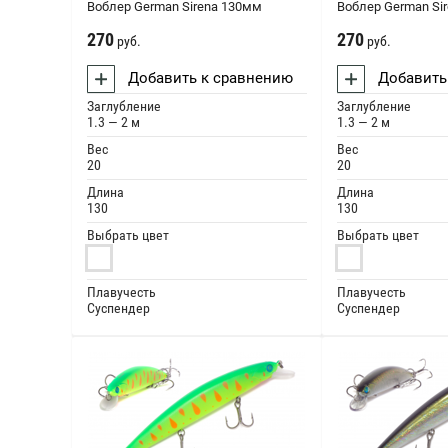
Воблер German Sirena 130мм
Воблер German Si
270
270
руб.
руб.
Добавить к сравнению
Добавить
Заглубление
Заглубление
1.3 — 2 м
1.3 — 2 м
Вес
Вес
20
20
Длина
Длина
130
130
Выбрать цвет
Выбрать цвет
Плавучесть
Плавучесть
Суспендер
Суспендер