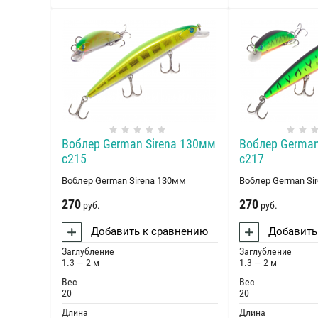
Воблер German Sirena 130мм
Воблер German
c215
c217
Воблер German Sirena 130мм
Воблер German Si
270
270
руб.
руб.
Добавить к сравнению
Добавить
Заглубление
Заглубление
1.3 — 2 м
1.3 — 2 м
Вес
Вес
20
20
Длина
Длина