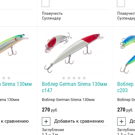
Плавучесть
Плавучес
Суспендер
Суспенде
 Sirena 130мм
Воблер German Sirena 130мм
Воблер 
c147
c203
rena 130мм
Воблер German Sirena 130мм
Воблер G
270
270
руб.
руб.
 к сравнению
Добавить к сравнению
До
Заглубление
Заглубле
1.3 — 2 м
1.3 — 2 м