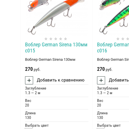
Воблер German Sirena 130мм
Воблер German
c015
c016
Воблер German Sirena 130мм
Воблер German Si
270
270
руб.
руб.
Добавить к сравнению
Добавить
Заглубление
Заглубление
1.3 — 2 м
1.3 — 2 м
Вес
Вес
20
20
Длина
Длина
130
130
Выбрать цвет
Выбрать цвет