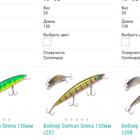
Вес
Вес
20
20
Длина
Длина
130
130
Выбрать цвет
Выбрать 
Плавучесть
Плавучес
Суспендер
Суспенде
 Sirena 130мм
Воблер German Sirena 130мм
Воблер 
c207
c208