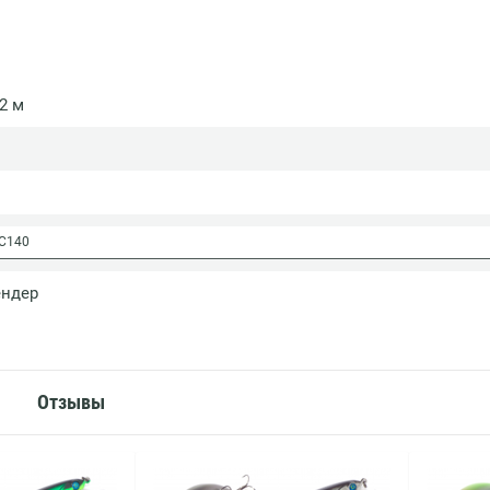
 2 м
C140
ендер
Отзывы