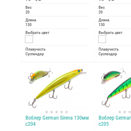
Вес
Вес
20
20
Длина
Длина
130
130
Выбрать цвет
Выбрать цвет
Плавучесть
Плавучесть
Суспендер
Суспендер
Воблер German Sirena 130мм
Воблер German
c204
c205